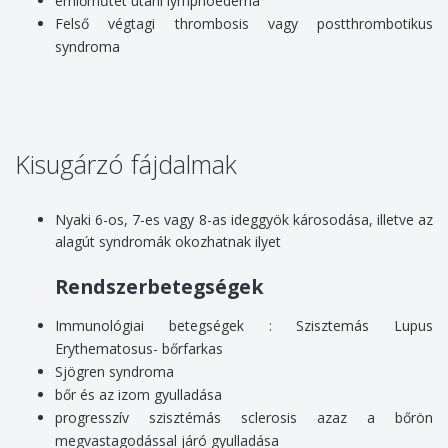
emlőműtét utáni lymphoedema
Felső végtagi thrombosis vagy postthrombotikus
syndroma
Kisugárzó fájdalmak
Nyaki 6-os, 7-es vagy 8-as ideggyök károsodása, illetve az
alagút syndromák okozhatnak ilyet
Rendszerbetegségek
Immunológiai betegségek : Szisztemás Lupus
Erythematosus- bőrfarkas
Sjögren syndroma
bőr és az izom gyulladása
progresszív szisztémás sclerosis azaz a bőrön
megvastagodással járó gyulladása