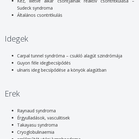
Kéz, illetve alkar csontjainak reaktív csontritkulása –
Sudeck syndroma
Általános csontritkulás
Idegek
Carpal tunnel syndróma – csukló alagút szindrómája
Guyon féle idegbecsípődés
ulnaris ideg becsípődése a könyök alagútban
Erek
Raynaud syndroma
Érgyulladások, vasculitisek
Takayasu syndroma
Cryoglobulinaemia