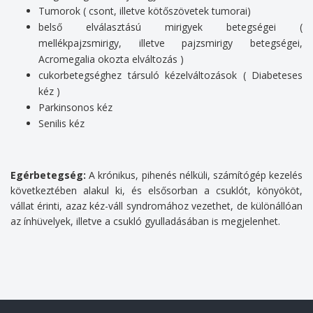
Tumorok ( csont, illetve kötőszövetek tumorai)
belső elválasztású mirigyek betegségei (
mellékpajzsmirigy, illetve pajzsmirigy betegségei,
Acromegalia okozta elváltozás )
cukorbetegséghez társuló kézelváltozások ( Diabeteses
kéz )
Parkinsonos kéz
Senilis kéz
Egérbetegség:
A krónikus, pihenés nélküli, számítógép kezelés
következtében alakul ki, és elsősorban a csuklót, könyököt,
vállat érinti, azaz kéz-váll syndromához vezethet, de különállóan
az ínhüvelyek, illetve a csukló gyulladásában is megjelenhet.