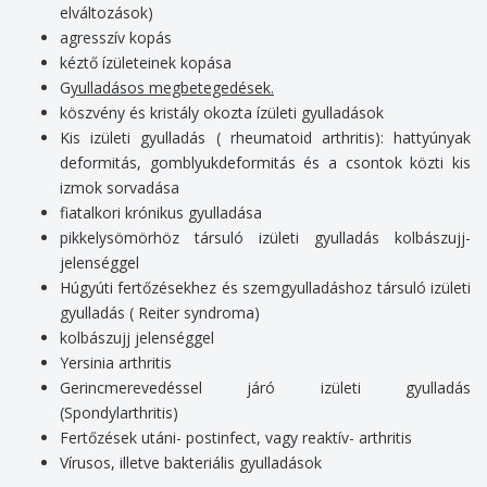
elváltozások)
agresszív kopás
kéztő ízületeinek kopása
G
yulladásos megbetegedések.
köszvény és kristály okozta ízületi gyulladások
Kis izületi gyulladás ( rheumatoid arthritis): hattyúnyak
deformitás, gomblyukdeformitás és a csontok közti kis
izmok sorvadása
fiatalkori krónikus gyulladása
pikkelysömörhöz társuló izületi gyulladás kolbászujj-
jelenséggel
Húgyúti fertőzésekhez és szemgyulladáshoz társuló izületi
gyulladás ( Reiter syndroma)
kolbászujj jelenséggel
Yersinia arthritis
Gerincmerevedéssel járó izületi gyulladás
(Spondylarthritis)
Fertőzések utáni- postinfect, vagy reaktív- arthritis
Vírusos, illetve bakteriális gyulladások