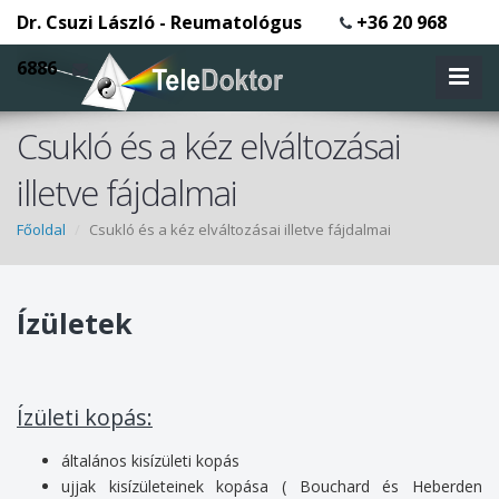
Dr. Csuzi László - Reumatológus
+36 20 968
6886
Csukló és a kéz elváltozásai
illetve fájdalmai
Főoldal
Csukló és a kéz elváltozásai illetve fájdalmai
Ízületek
Ízületi kopás:
általános kisízületi kopás
ujjak kisízületeinek kopása ( Bouchard és Heberden