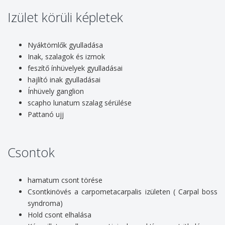
Izület körüli képletek
Nyáktömlők gyulladása
Inak, szalagok és izmok
feszítő ínhüvelyek gyulladásai
hajlító inak gyulladásai
Ínhüvely ganglion
scapho lunatum szalag sérülése
Pattanó ujj
Csontok
hamatum csont törése
Csontkinövés a carpometacarpalis izületen ( Carpal boss
syndroma)
Hold csont elhalása